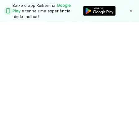
Baixe o app Keiken na
Google
Play
e tenha uma experiência
ainda melhor!