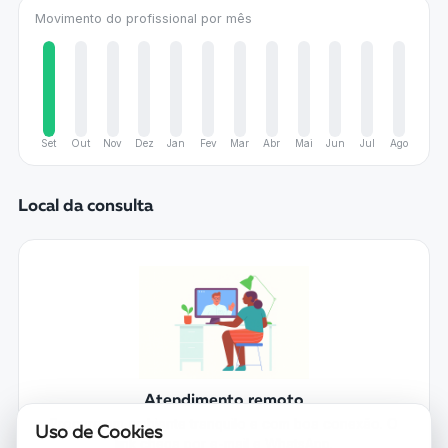
Movimento do profissional por mês
Set
Out
Nov
Dez
Jan
Fev
Mar
Abr
Mai
Jun
Jul
Ago
Local da consulta
Atendimento remoto
Procure um ambiente tranquilo e com boa conexão. O
Uso de Cookies
link chega por e-mail e WhatsApp.