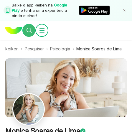
Baixe o app Keiken na
Google
Play
e tenha uma experiência
ainda melhor!
keiken
›
Pesquisar
›
Psicologia
›
Monica Soares de Lima
Monica Soares de Lima
✓