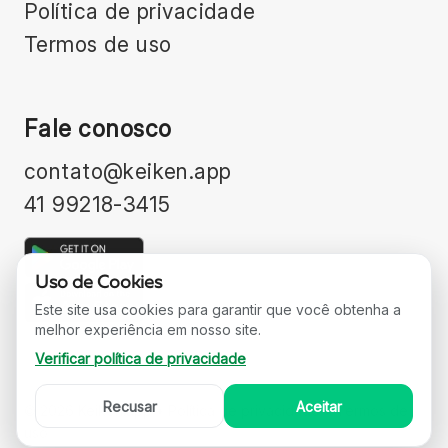
Política de privacidade
Termos de uso
Fale conosco
contato@keiken.app
41 99218-3415
Uso de Cookies
Este site usa cookies para garantir que você obtenha a
melhor experiência em nosso site.
Verificar política de privacidade
Recusar
Aceitar
©
2026
Keiken.app •
Política de privacidade
•
Termos de
uso