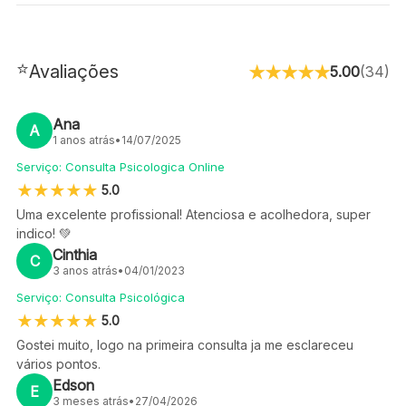
⭐
Avaliações
5.00
(
34
)
Ana
A
1 anos atrás
•
14/07/2025
Serviço:
Consulta Psicologica Online
5.0
Uma excelente profissional! Atenciosa e acolhedora, super
indico! 💚
Cinthia
C
3 anos atrás
•
04/01/2023
Serviço:
Consulta Psicológica
5.0
Gostei muito, logo na primeira consulta ja me esclareceu
vários pontos.
Edson
E
3 meses atrás
•
27/04/2026