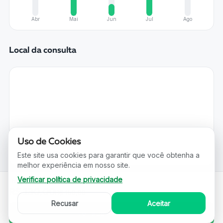
Abr
Mai
Jun
Jul
Ago
Local da consulta
Uso de Cookies
Maringá, PR
Avenida Doutor Luiz Teixeira Mendes, 2178, Zona 05
Este site usa cookies para garantir que você obtenha a
melhor experiência em nosso site.
Verificar política de privacidade
Fisioterapia / Recovery
R$ 130,00
R$ 150,00
Recusar
Aceitar
Ver agenda e agendar